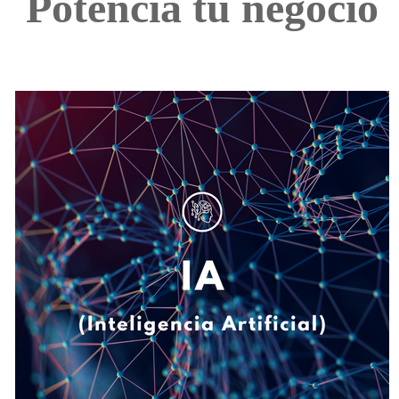
Potencia tu negocio